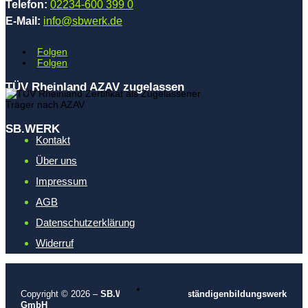
Telefon:
02234-600 399 0
E-Mail:
info@sbwerk.de
Folgen
Folgen
TÜV Rheinland AZAV zugelassen
SB.WERK
Kontakt
Über uns
Impressum
AGB
Datenschutzerklärung
Widerruf

Copyright © 2026 –
SB.WERK – Sachverständigenbildungswerk
GmbH